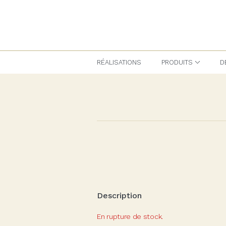
Spind - Artisan Imprimeur
RÉALISATIONS
PRODUITS
D
Description
En rupture de stock.