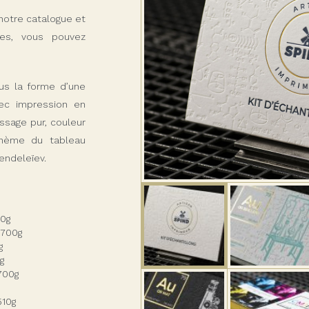
notre catalogue et
es, vous pouvez
us la forme d’une
ec impression en
ssage pur, couleur
thème du tableau
endeleïev.
00g
) 700g
g
g
 700g
510g