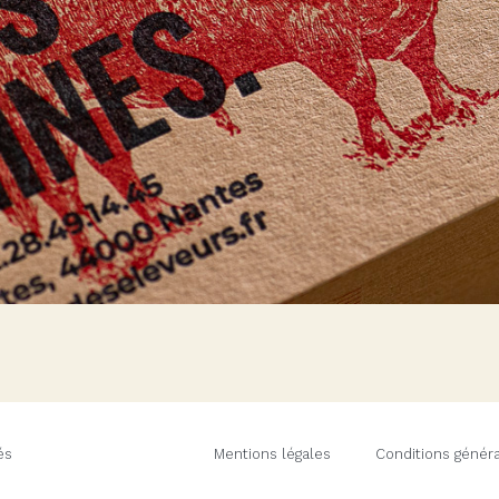
és
Mentions légales
Conditions génér